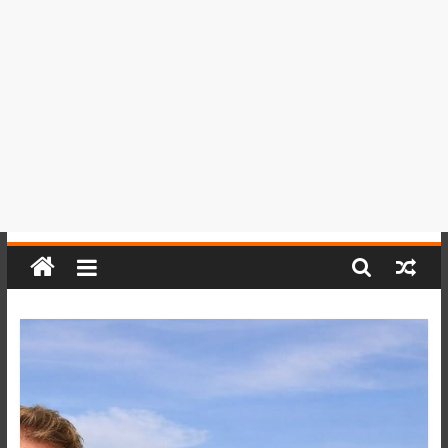
del
Perú,
Mundo
,
Ucayali,
San
Martín
y
Loreto