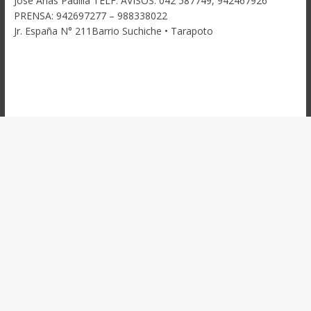
José Arias Padilla TELF. AVISOS. 042 587749, 942467926
PRENSA: 942697277 – 988338022
Jr. España N° 211Barrio Suchiche • Tarapoto