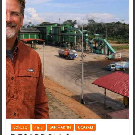
LORETO
Perú
SAN MARTIN
UCAYALI