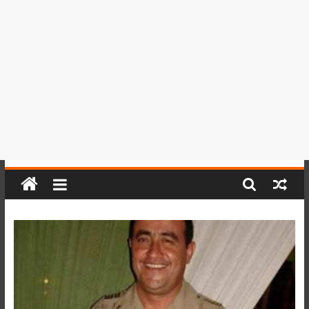
del
Perú,
Mundo
,
Ucayali,
San
Martín
y
Loreto