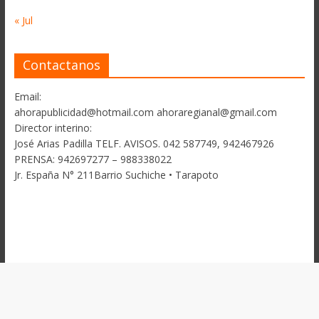
« Jul
Contactanos
Email:
ahorapublicidad@hotmail.com ahoraregianal@gmail.com
Director interino:
José Arias Padilla TELF. AVISOS. 042 587749, 942467926
PRENSA: 942697277 – 988338022
Jr. España N° 211Barrio Suchiche • Tarapoto