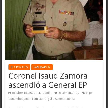
REGIONALES
SAN MARTIN
Coronel Isaud Zamora
ascendió a General EP
octubre 15, 2020
admin
0 comentarios
Hijo
,
Cuñumbuquino - Lamista
orgullo sanmartinense