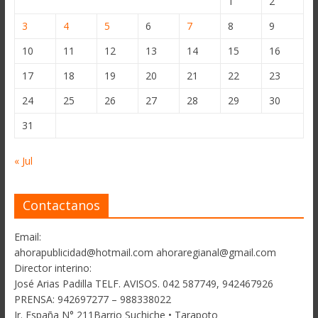
1
2
3
4
5
6
7
8
9
10
11
12
13
14
15
16
17
18
19
20
21
22
23
24
25
26
27
28
29
30
31
« Jul
Contactanos
Email:
ahorapublicidad@hotmail.com ahoraregianal@gmail.com
Director interino:
José Arias Padilla TELF. AVISOS. 042 587749, 942467926
PRENSA: 942697277 – 988338022
Jr. España N° 211Barrio Suchiche • Tarapoto