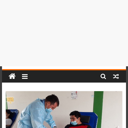
del
Perú,
Mundo
,
Ucayali,
San
Martín
y
Loreto