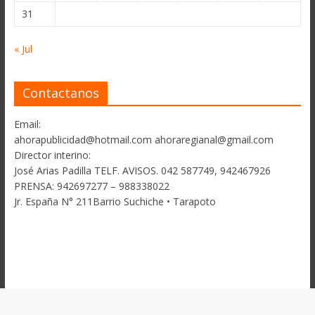
31
« Jul
Contactanos
Email:
ahorapublicidad@hotmail.com ahoraregianal@gmail.com
Director interino:
José Arias Padilla TELF. AVISOS. 042 587749, 942467926
PRENSA: 942697277 – 988338022
Jr. España N° 211Barrio Suchiche • Tarapoto