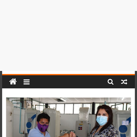
del
Perú,
Mundo
,
Ucayali,
San
Martín
y
Loreto