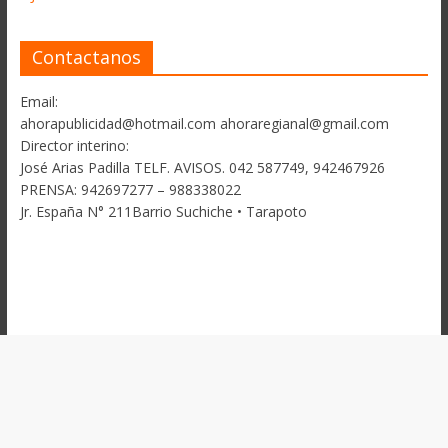
Contactanos
Email:
ahorapublicidad@hotmail.com ahoraregianal@gmail.com
Director interino:
José Arias Padilla TELF. AVISOS. 042 587749, 942467926
PRENSA: 942697277 – 988338022
Jr. España N° 211Barrio Suchiche • Tarapoto