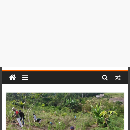
del
Perú,
Mundo
,
Ucayali,
San
Martín
y
Loreto