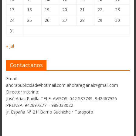
17
18
19
20
21
22
23
24
25
26
27
28
29
30
31
« Jul
Contactanos
Email:
ahorapublicidad@hotmail.com ahoraregianal@gmail.com
Director interino:
José Arias Padilla TELF. AVISOS. 042 587749, 942467926
PRENSA: 942697277 – 988338022
Jr. España N° 211Barrio Suchiche • Tarapoto