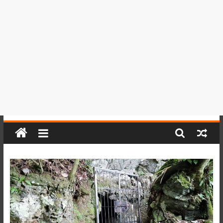
del
Perú,
Mundo
,
Ucayali,
San
Martín
y
Loreto