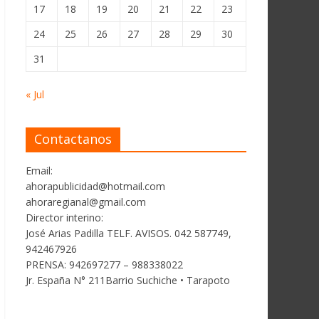
17
18
19
20
21
22
23
24
25
26
27
28
29
30
31
« Jul
Contactanos
Email:
ahorapublicidad@hotmail.com
ahoraregianal@gmail.com
Director interino:
José Arias Padilla TELF. AVISOS. 042 587749,
942467926
PRENSA: 942697277 – 988338022
Jr. España N° 211Barrio Suchiche • Tarapoto