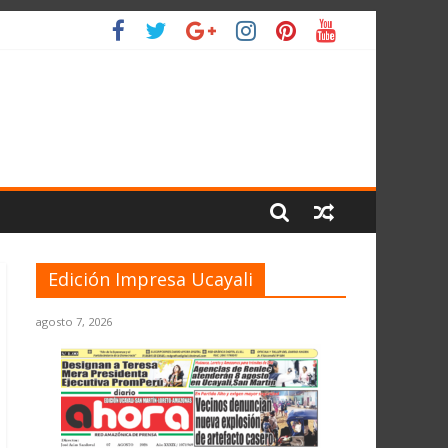
IO
Edición Impresa Ucayali
agosto 7, 2026