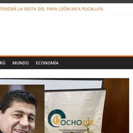
ENDRÁ LA VISITA DEL PAPA LEÓN XIV A PUCALLPA
CONCURSO DE MICRORELATOS BIBLIOTECUENTO 2026
NUEVA DIRECTIVA SUDUNU
PACTO DE ECONOMÍAS ILEGALES CONTRA PPII DE UCAYALI
E PETRÓLEO EN PERÚ SUPERÓ LOS 36 MIL BARRILES/DÍA EN JUL
ERÚ
MUNDO
ECONOMÍA