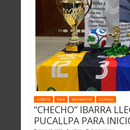
Martín
y
Loreto
LORETO
Perú
SAN MARTIN
UCAYALI
“CHECHO” IBARRA LLE
PUCALLPA PARA INICI