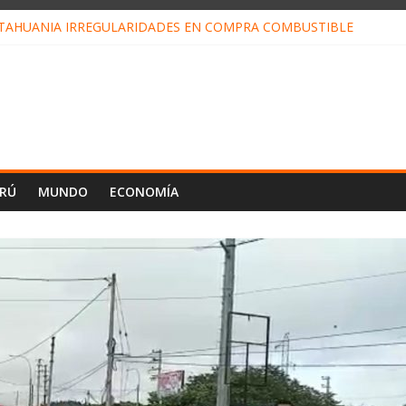
TAHUANIA IRREGULARIDADES EN COMPRA COMBUSTIBLE
ALI FORTALECE JUSTICIA EN CC.NN.AMAZÓNICAS
LOJ INVISIBLE” BAJO TIERRA QUE CONTROLA TODA LA VIDA EN E
ALIAGA NO EXPLICA RENUNCIA DE LUIS RUBIO
ES EL ÚLTIMO DÍA PARA PAGOS DE RECIBOS
ERÚ
MUNDO
ECONOMÍA