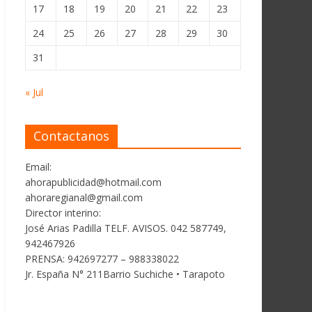
17
18
19
20
21
22
23
24
25
26
27
28
29
30
31
« Jul
Contactanos
Email:
ahorapublicidad@hotmail.com
ahoraregianal@gmail.com
Director interino:
José Arias Padilla TELF. AVISOS. 042 587749,
942467926
PRENSA: 942697277 – 988338022
Jr. España N° 211Barrio Suchiche • Tarapoto