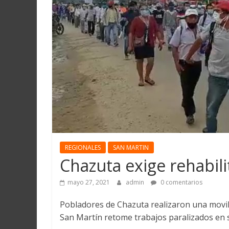
Martín
y
Loreto
REGIONALES
SAN MARTIN
Chazuta exige rehabili
mayo 27, 2021
admin
0 comentarios
Pobladores de Chazuta realizaron una movil
San Martín retome trabajos paralizados en s