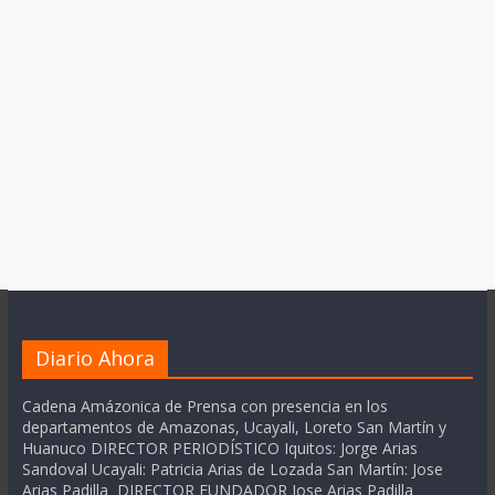
Diario Ahora
Cadena Amázonica de Prensa con presencia en los
departamentos de Amazonas, Ucayali, Loreto San Martín y
Huanuco DIRECTOR PERIODÍSTICO Iquitos: Jorge Arias
Sandoval Ucayali: Patricia Arias de Lozada San Martín: Jose
Arias Padilla DIRECTOR FUNDADOR Jose Arias Padilla