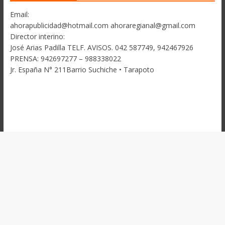
Email:
ahorapublicidad@hotmail.com ahoraregianal@gmail.com
Director interino:
José Arias Padilla TELF. AVISOS. 042 587749, 942467926
PRENSA: 942697277 – 988338022
Jr. España N° 211Barrio Suchiche • Tarapoto