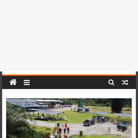
del
Perú,
Mundo
,
Ucayali,
San
Martín
y
Loreto