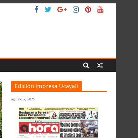
IO
Edición Impresa Ucayali
agosto 7, 2026