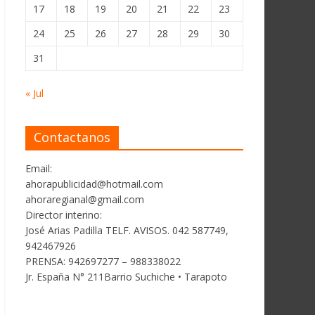
17
18
19
20
21
22
23
24
25
26
27
28
29
30
31
« Jul
Contactanos
Email:
ahorapublicidad@hotmail.com
ahoraregianal@gmail.com
Director interino:
José Arias Padilla TELF. AVISOS. 042 587749,
942467926
PRENSA: 942697277 – 988338022
Jr. España N° 211Barrio Suchiche • Tarapoto