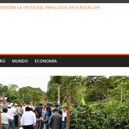
ENDRÁ LA VISITA DEL PAPA LEÓN XIV A PUCALLPA
CONCURSO DE MICRORELATOS BIBLIOTECUENTO 2026
NUEVA DIRECTIVA SUDUNU
PACTO DE ECONOMÍAS ILEGALES CONTRA PPII DE UCAYALI
E PETRÓLEO EN PERÚ SUPERÓ LOS 36 MIL BARRILES/DÍA EN JUL
ERÚ
MUNDO
ECONOMÍA