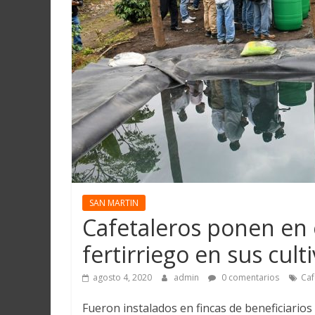
Martín
y
Loreto
SAN MARTIN
Cafetaleros ponen en 
fertirriego en sus cult
agosto 4, 2020
admin
0 comentarios
Caf
Fueron instalados en fincas de beneficiario