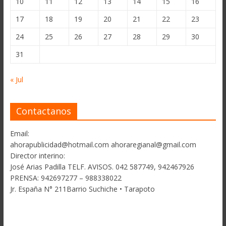
10
11
12
13
14
15
16
17
18
19
20
21
22
23
24
25
26
27
28
29
30
31
« Jul
Contactanos
Email:
ahorapublicidad@hotmail.com ahoraregianal@gmail.com
Director interino:
José Arias Padilla TELF. AVISOS. 042 587749, 942467926
PRENSA: 942697277 – 988338022
Jr. España N° 211Barrio Suchiche • Tarapoto