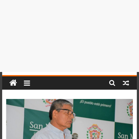
del
Perú,
Mundo
,
Ucayali,
San
Martín
y
Loreto