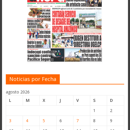
Noticias por Fecha
agosto 2026
L
M
X
J
V
S
D
1
2
3
4
5
6
7
8
9