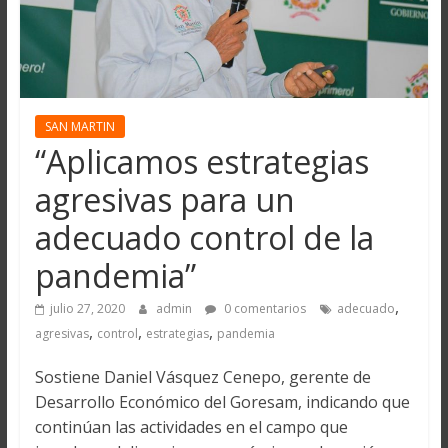
SAN MARTIN
“Aplicamos estrategias
agresivas para un
adecuado control de la
pandemia”
,
julio 27, 2020
admin
0 comentarios
adecuado
,
,
,
agresivas
control
estrategias
pandemia
Sostiene Daniel Vásquez Cenepo, gerente de
Desarrollo Económico del Goresam, indicando que
continúan las actividades en el campo que