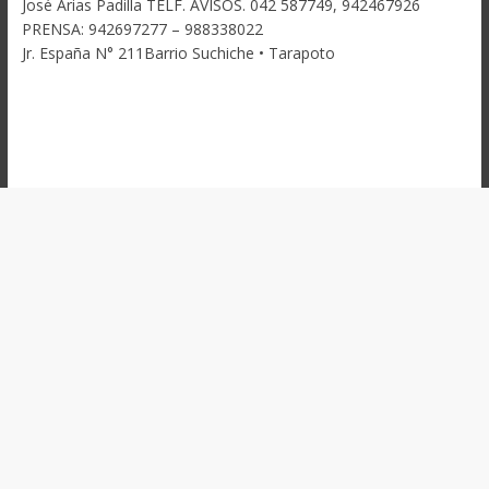
José Arias Padilla TELF. AVISOS. 042 587749, 942467926
PRENSA: 942697277 – 988338022
Jr. España N° 211Barrio Suchiche • Tarapoto