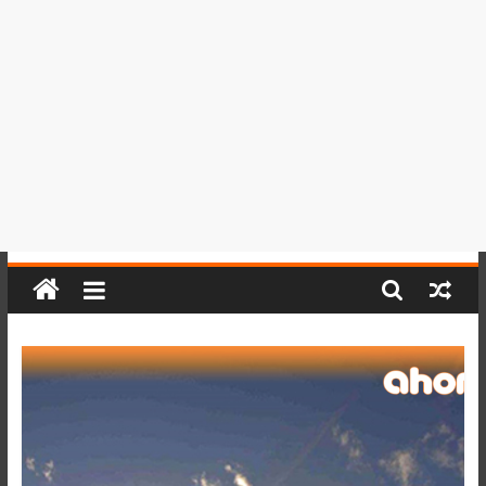
del
Perú,
Mundo
,
Ucayali,
San
Martín
y
Loreto