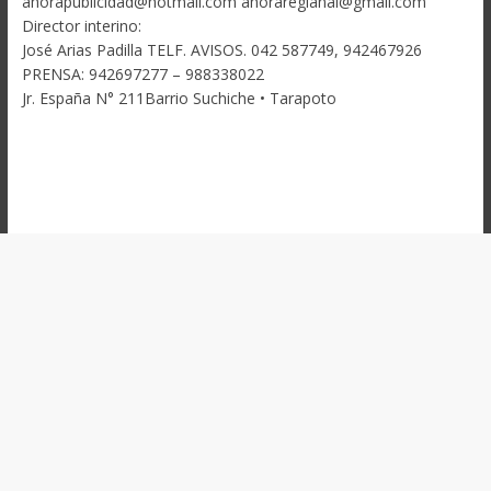
ahorapublicidad@hotmail.com ahoraregianal@gmail.com
Director interino:
José Arias Padilla TELF. AVISOS. 042 587749, 942467926
PRENSA: 942697277 – 988338022
Jr. España N° 211Barrio Suchiche • Tarapoto