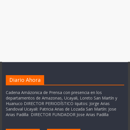
Diario Ahora
Cadena Amázonica de Prensa con presencia en los
departamentos de Amazonas, Ucayali, Loreto San Martín y
Huanuco DIRECTOR PERIODÍSTICO Iquitos: Jorge Arias
Sandoval Ucayali: Patricia Arias de Lozada San Martín: Jose
Arias Padilla DIRECTOR FUNDADOR Jose Arias Padilla