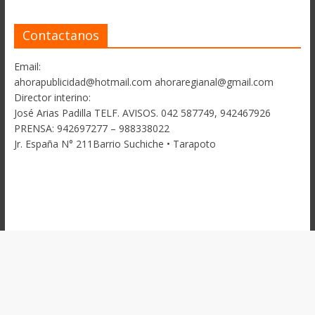
Contactanos
Email:
ahorapublicidad@hotmail.com ahoraregianal@gmail.com
Director interino:
José Arias Padilla TELF. AVISOS. 042 587749, 942467926
PRENSA: 942697277 – 988338022
Jr. España N° 211Barrio Suchiche • Tarapoto