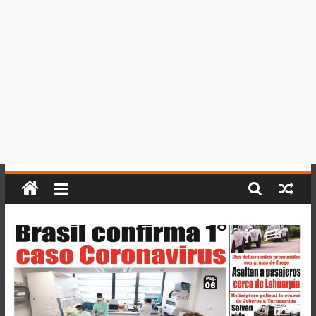
del
Perú,
Mundo
,
Ucayali,
San
Martín
y
Loreto