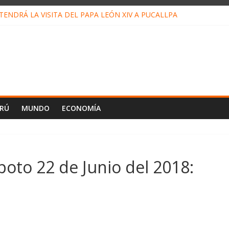
ENDRÁ LA VISITA DEL PAPA LEÓN XIV A PUCALLPA
CONCURSO DE MICRORELATOS BIBLIOTECUENTO 2026
NUEVA DIRECTIVA SUDUNU
PACTO DE ECONOMÍAS ILEGALES CONTRA PPII DE UCAYALI
E PETRÓLEO EN PERÚ SUPERÓ LOS 36 MIL BARRILES/DÍA EN JUL
ERÚ
MUNDO
ECONOMÍA
oto 22 de Junio del 2018: