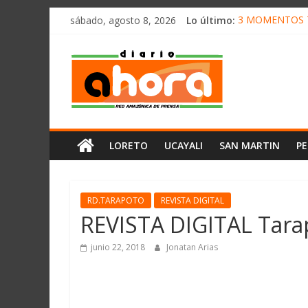
олимп казино
Saltar
sábado, agosto 8, 2026
Lo último:
3 MOMENTOS T
al
CONVOCAN A 
contenido
Diario
ELEGIRÁN LA 
DENUNCIAN IM
PRODUCCIÓN D
Ahora
Cadena
LORETO
UCAYALI
SAN MARTIN
P
Amazónica
de
Prensa
Noticias
RD.TARAPOTO
REVISTA DIGITAL
del
REVISTA DIGITAL Tarap
Perú,
Mundo
junio 22, 2018
Jonatan Arias
,
Ucayali,
San