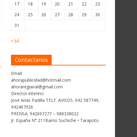
17
18
19
20
21
22
23
24
25
26
27
28
29
30
31
« Jul
Contactanos
→
Email:
ahorapublicidad@hotmail.com
ahoraregianal@gmail.com
Director interino:
José Arias Padilla TELF. AVISOS. 042 587749,
942467926
PRENSA: 942697277 – 988338022
Jr. España N° 211Barrio Suchiche • Tarapoto