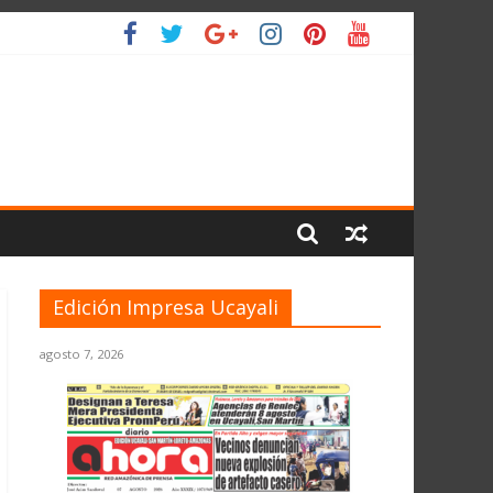
IO
Edición Impresa Ucayali
agosto 7, 2026