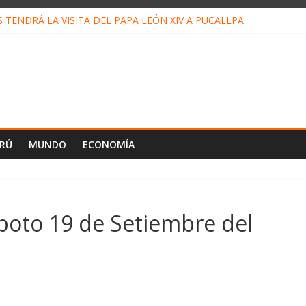
TENDRÁ LA VISITA DEL PAPA LEÓN XIV A PUCALLPA
 CONCURSO DE MICRORELATOS BIBLIOTECUENTO 2026
 NUEVA DIRECTIVA SUDUNU
MPACTO DE ECONOMÍAS ILEGALES CONTRA PPII DE UCAYALI
DE PETRÓLEO EN PERÚ SUPERÓ LOS 36 MIL BARRILES/DÍA EN JU
ERÚ
MUNDO
ECONOMÍA
poto 19 de Setiembre del