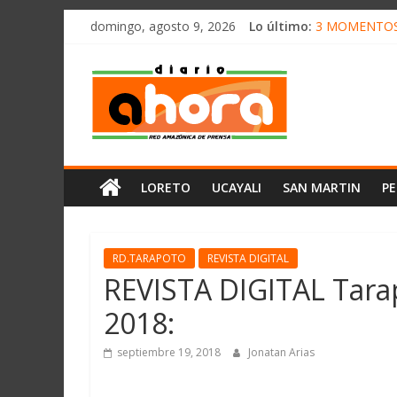
олимп казино
Saltar
domingo, agosto 9, 2026
Lo último:
3 MOMENTOS 
al
CONVOCAN A
contenido
Diario
ELEGIRÁN LA
DENUNCIAN I
PRODUCCIÓN 
Ahora
Cadena
LORETO
UCAYALI
SAN MARTIN
P
Amazónica
de
Prensa
Noticias
RD.TARAPOTO
REVISTA DIGITAL
del
REVISTA DIGITAL Tara
Perú,
2018:
Mundo
,
septiembre 19, 2018
Jonatan Arias
Ucayali,
San