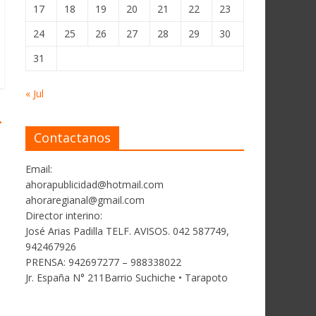
17
18
19
20
21
22
23
24
25
26
27
28
29
30
31
« Jul
→
Contactanos
Email:
ahorapublicidad@hotmail.com
ahoraregianal@gmail.com
Director interino:
José Arias Padilla TELF. AVISOS. 042 587749,
942467926
PRENSA: 942697277 – 988338022
Jr. España N° 211Barrio Suchiche • Tarapoto