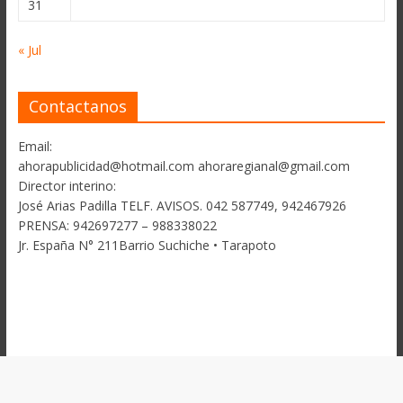
31
« Jul
Contactanos
Email:
ahorapublicidad@hotmail.com ahoraregianal@gmail.com
Director interino:
José Arias Padilla TELF. AVISOS. 042 587749, 942467926
PRENSA: 942697277 – 988338022
Jr. España N° 211Barrio Suchiche • Tarapoto