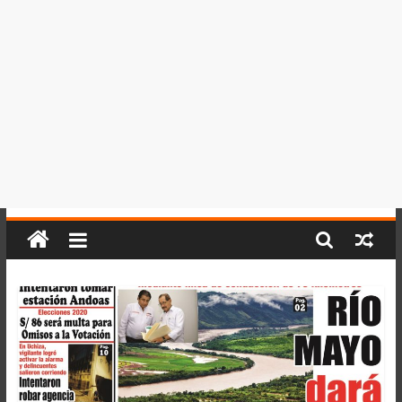
del
Perú,
Mundo
,
Ucayali,
San
Martín
y
Loreto