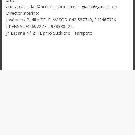
ahorapublicidad@hotmail.com ahoraregianal@gmail.com
Director interino:
José Arias Padilla TELF. AVISOS. 042 587749, 942467926
PRENSA: 942697277 – 988338022
Jr. España N° 211Barrio Suchiche • Tarapoto