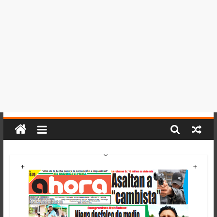
del
Perú,
Mundo
,
Ucayali,
San
Martín
y
Loreto