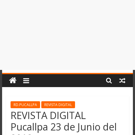
del
Perú,
Mundo
,
Ucayali,
San
Martín
y
Loreto
RD.PUCALLPA
REVISTA DIGITAL
REVISTA DIGITAL
Pucallpa 23 de Junio del