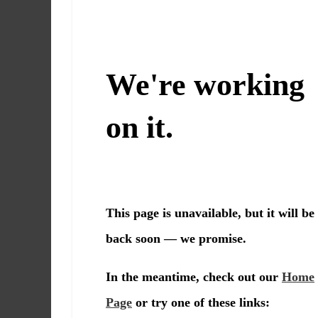
Martín
y
Loreto