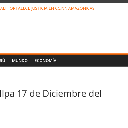
ALI FORTALECE JUSTICIA EN CC.NN.AMAZÓNICAS
LOJ INVISIBLE” BAJO TIERRA QUE CONTROLA TODA LA VIDA EN EL
ALIAGA NO EXPLICA RENUNCIA DE LUIS RUBIO
ES EL ÚLTIMO DÍA PARA PAGOS DE RECIBOS
TAHUANIA IRREGULARIDADES EN COMPRA COMBUSTIBLE
ERÚ
MUNDO
ECONOMÍA
lpa 17 de Diciembre del