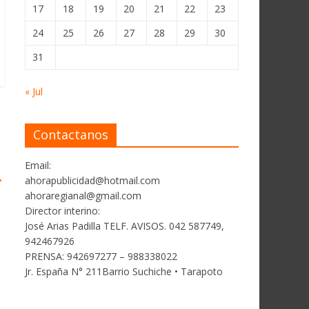
17
18
19
20
21
22
23
24
25
26
27
28
29
30
31
« Jul
Contactanos
Email:
→
ahorapublicidad@hotmail.com
ahoraregianal@gmail.com
Director interino:
José Arias Padilla TELF. AVISOS. 042 587749,
942467926
PRENSA: 942697277 – 988338022
Jr. España N° 211Barrio Suchiche • Tarapoto