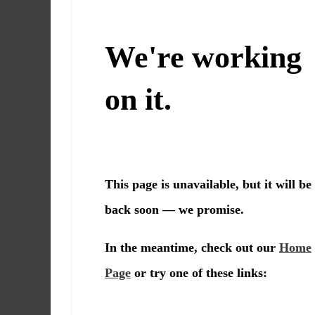
Martín
y
Loreto