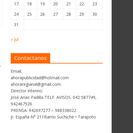
17
18
19
20
21
22
23
24
25
26
27
28
29
30
31
« Jul
Contactanos
→
Email:
ahorapublicidad@hotmail.com
ahoraregianal@gmail.com
Director interino:
José Arias Padilla TELF. AVISOS. 042 587749,
942467926
PRENSA: 942697277 – 988338022
Jr. España N° 211Barrio Suchiche • Tarapoto