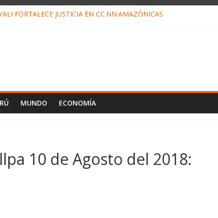
ALI FORTALECE JUSTICIA EN CC.NN.AMAZÓNICAS
LOJ INVISIBLE” BAJO TIERRA QUE CONTROLA TODA LA VIDA EN E
ALIAGA NO EXPLICA RENUNCIA DE LUIS RUBIO
ES EL ÚLTIMO DÍA PARA PAGOS DE RECIBOS
TAHUANIA IRREGULARIDADES EN COMPRA COMBUSTIBLE
ERÚ
MUNDO
ECONOMÍA
lpa 10 de Agosto del 2018: