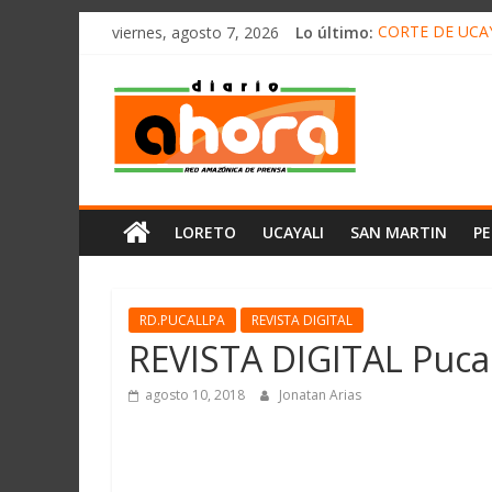
олимп казино
Saltar
viernes, agosto 7, 2026
Lo último:
CORTE DE UCAY
al
HALLAN UN “RE
contenido
Diario
RAFAEL LÓPEZ 
05 DE AGOSTO 
DETECTAN EN 
Ahora
Cadena
LORETO
UCAYALI
SAN MARTIN
P
Amazónica
de
Prensa
Noticias
RD.PUCALLPA
REVISTA DIGITAL
del
REVISTA DIGITAL Pucal
Perú,
Mundo
agosto 10, 2018
Jonatan Arias
,
Ucayali,
San