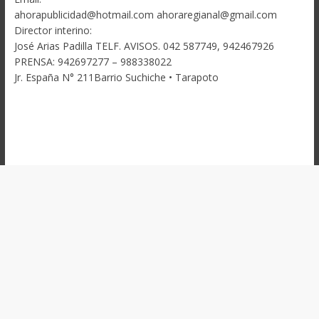
ahorapublicidad@hotmail.com ahoraregianal@gmail.com
Director interino:
José Arias Padilla TELF. AVISOS. 042 587749, 942467926
PRENSA: 942697277 – 988338022
Jr. España N° 211Barrio Suchiche • Tarapoto