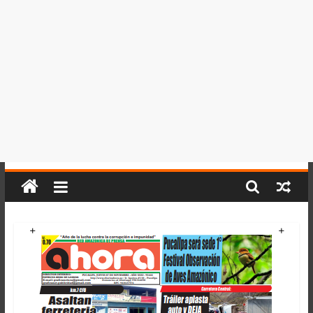
del
Perú,
Mundo
,
Ucayali,
San
Martín
y
Loreto