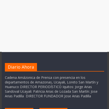
Diario Ahora
Cadena Amázonica de Prensa con presencia en los
departamentos de Amazonas, Ucayali, Loreto San Martín y
Huanuco DIRECTOR PERIODÍSTICO Iquitos: Jorge Arias
Sandoval Ucayali: Patricia Arias de Lozada San Martín: Jose
Arias Padilla DIRECTOR FUNDADOR Jose Arias Padilla