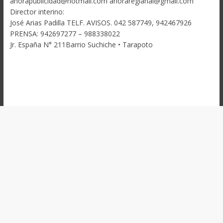
ahorapublicidad@hotmail.com ahoraregianal@gmail.com
Director interino:
José Arias Padilla TELF. AVISOS. 042 587749, 942467926
PRENSA: 942697277 – 988338022
Jr. España N° 211Barrio Suchiche • Tarapoto