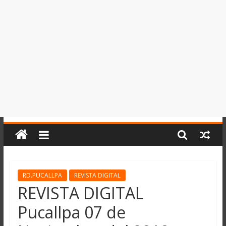
del
Perú,
Mundo
,
Ucayali,
San
Martín
y
Loreto
RD.PUCALLPA
REVISTA DIGITAL
REVISTA DIGITAL
Pucallpa 07 de