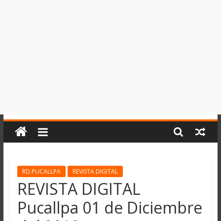
del
Perú,
Mundo
,
Ucayali,
San
Martín
y
Loreto
RD.PUCALLPA
REVISTA DIGITAL
REVISTA DIGITAL
Pucallpa 01 de Diciembre