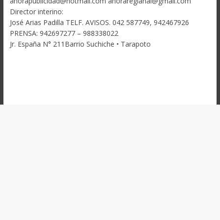
ahorapublicidad@hotmail.com ahoraregianal@gmail.com
Director interino:
José Arias Padilla TELF. AVISOS. 042 587749, 942467926
PRENSA: 942697277 – 988338022
Jr. España N° 211Barrio Suchiche • Tarapoto