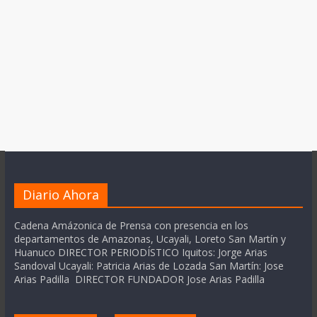
Diario Ahora
Cadena Amázonica de Prensa con presencia en los
departamentos de Amazonas, Ucayali, Loreto San Martín y
Huanuco DIRECTOR PERIODÍSTICO Iquitos: Jorge Arias
Sandoval Ucayali: Patricia Arias de Lozada San Martín: Jose
Arias Padilla DIRECTOR FUNDADOR Jose Arias Padilla