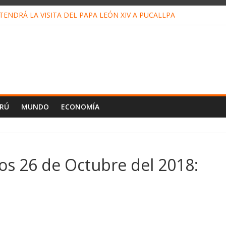
ENDRÁ LA VISITA DEL PAPA LEÓN XIV A PUCALLPA
CONCURSO DE MICRORELATOS BIBLIOTECUENTO 2026
NUEVA DIRECTIVA SUDUNU
PACTO DE ECONOMÍAS ILEGALES CONTRA PPII DE UCAYALI
E PETRÓLEO EN PERÚ SUPERÓ LOS 36 MIL BARRILES/DÍA EN JUL
ERÚ
MUNDO
ECONOMÍA
os 26 de Octubre del 2018: