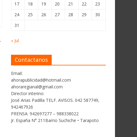
17
18
19
20
21
22
23
24
25
26
27
28
29
30
31
→
« Jul
Contactanos
Email:
ahorapublicidad@hotmail.com
ahoraregianal@gmail.com
Director interino:
José Arias Padilla TELF. AVISOS. 042 587749,
942467926
PRENSA: 942697277 – 988338022
Jr. España N° 211Barrio Suchiche • Tarapoto