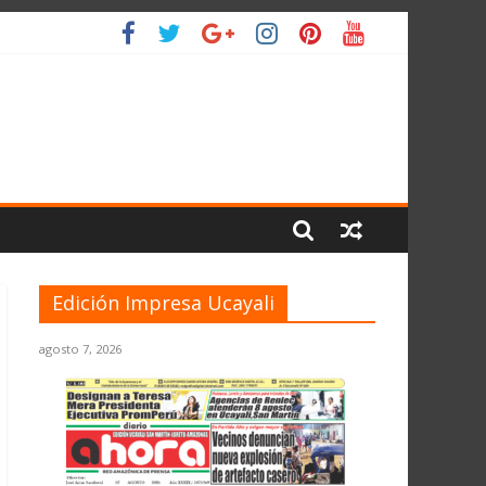
IO
Edición Impresa Ucayali
agosto 7, 2026