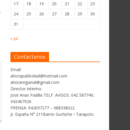
17
18
19
20
21
22
23
→
24
25
26
27
28
29
30
31
« Jul
Contactanos
Email:
ahorapublicidad@hotmail.com
ahoraregianal@gmail.com
Director interino:
José Arias Padilla TELF. AVISOS. 042 587749,
942467926
PRENSA: 942697277 – 988338022
Jr. España N° 211Barrio Suchiche • Tarapoto