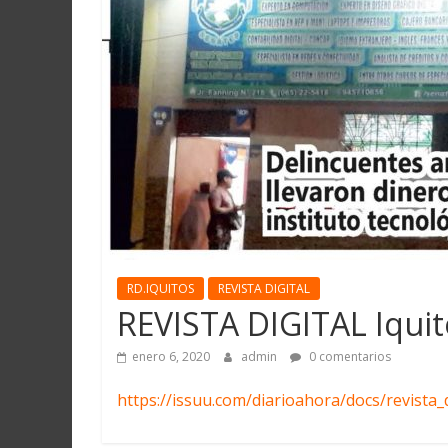
Martín
y
Loreto
RD.IQUITOS
REVISTA DIGITAL
REVISTA DIGITAL Iquit
enero 6, 2020
admin
0 comentarios
https://issuu.com/diarioahora/docs/revista_