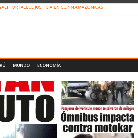
ALI FORTALECE JUSTICIA EN CC.NN.AMAZÓNICAS
LOJ INVISIBLE” BAJO TIERRA QUE CONTROLA TODA LA VIDA EN E
ALIAGA NO EXPLICA RENUNCIA DE LUIS RUBIO
ES EL ÚLTIMO DÍA PARA PAGOS DE RECIBOS
TAHUANIA IRREGULARIDADES EN COMPRA COMBUSTIBLE
ERÚ
MUNDO
ECONOMÍA