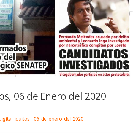
os, 06 de Enero del 2020
digital_iquitos__06_de_enero_del_2020