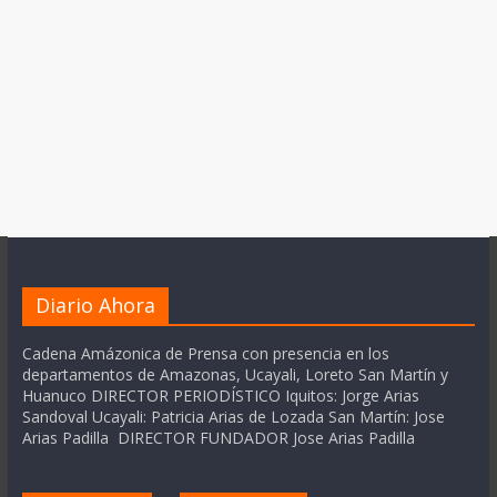
Diario Ahora
Cadena Amázonica de Prensa con presencia en los
departamentos de Amazonas, Ucayali, Loreto San Martín y
Huanuco DIRECTOR PERIODÍSTICO Iquitos: Jorge Arias
Sandoval Ucayali: Patricia Arias de Lozada San Martín: Jose
Arias Padilla DIRECTOR FUNDADOR Jose Arias Padilla