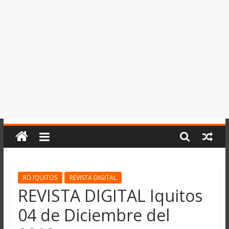
del
Perú,
Mundo
,
Ucayali,
San
Martín
y
Loreto
RD.IQUITOS
REVISTA DIGITAL
REVISTA DIGITAL Iquitos
04 de Diciembre del