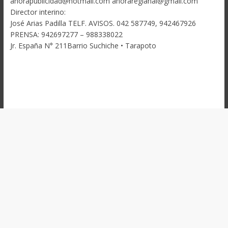
ahorapublicidad@hotmail.com ahoraregianal@gmail.com
Director interino:
José Arias Padilla TELF. AVISOS. 042 587749, 942467926
PRENSA: 942697277 – 988338022
Jr. España N° 211Barrio Suchiche • Tarapoto