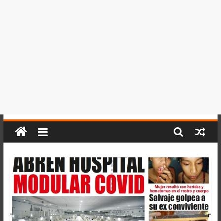
del
Perú,
Mundo
,
Ucayali,
San
Martín
y
Loreto