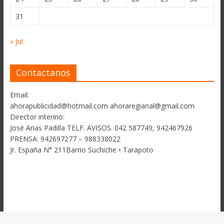
31
« Jul
Contactanos
Email:
ahorapublicidad@hotmail.com ahoraregianal@gmail.com
Director interino:
José Arias Padilla TELF. AVISOS. 042 587749, 942467926
PRENSA: 942697277 – 988338022
Jr. España N° 211Barrio Suchiche • Tarapoto