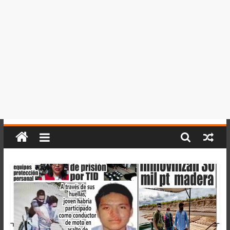
del
Perú,
Mundo
,
Ucayali,
San
Martín
y
Loreto