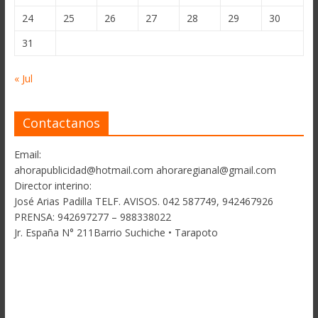
24
25
26
27
28
29
30
31
« Jul
Contactanos
Email:
ahorapublicidad@hotmail.com ahoraregianal@gmail.com
Director interino:
José Arias Padilla TELF. AVISOS. 042 587749, 942467926
PRENSA: 942697277 – 988338022
Jr. España N° 211Barrio Suchiche • Tarapoto