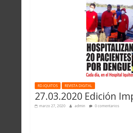
Martín
y
Loreto
RD.IQUITOS
REVISTA DIGITAL
27.03.2020 Edición Im
marzo 27, 2020
admin
0 comentarios