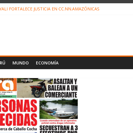
ALI FORTALECE JUSTICIA EN CC.NN.AMAZÓNICAS
LOJ INVISIBLE” BAJO TIERRA QUE CONTROLA TODA LA VIDA EN E
ALIAGA NO EXPLICA RENUNCIA DE LUIS RUBIO
ES EL ÚLTIMO DÍA PARA PAGOS DE RECIBOS
TAHUANIA IRREGULARIDADES EN COMPRA COMBUSTIBLE
ERÚ
MUNDO
ECONOMÍA