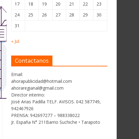
17
18
19
20
21
22
23
24
25
26
27
28
29
30
31
« Jul
Contactanos
Email:
ahorapublicidad@hotmail.com
ahoraregianal@gmail.com
Director interino:
José Arias Padilla TELF. AVISOS. 042 587749,
942467926
PRENSA: 942697277 – 988338022
Jr. España N° 211Barrio Suchiche • Tarapoto