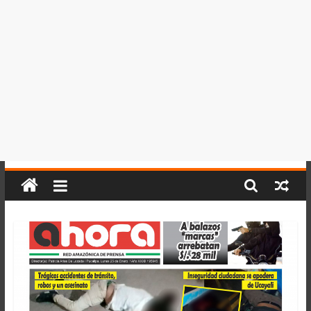
del
Perú,
Mundo
,
Ucayali,
San
Martín
y
Loreto