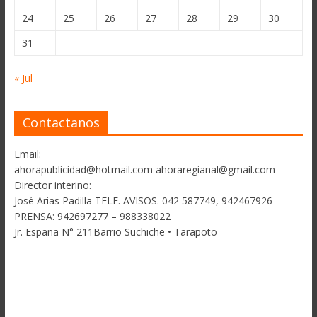
24
25
26
27
28
29
30
31
« Jul
Contactanos
Email:
ahorapublicidad@hotmail.com ahoraregianal@gmail.com
Director interino:
José Arias Padilla TELF. AVISOS. 042 587749, 942467926
PRENSA: 942697277 – 988338022
Jr. España N° 211Barrio Suchiche • Tarapoto