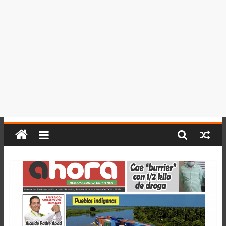
del
Perú,
Mundo
,
Ucayali,
San
Martín
y
Loreto