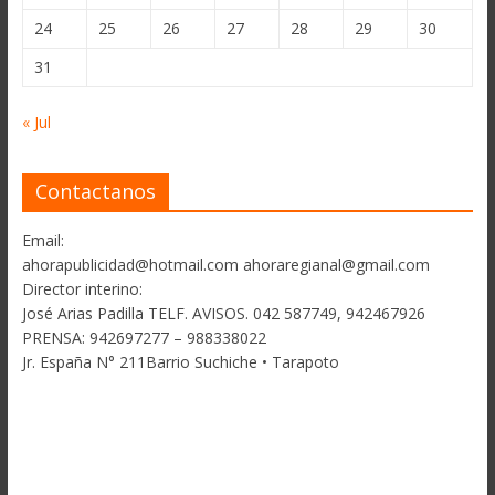
24
25
26
27
28
29
30
31
« Jul
Contactanos
Email:
ahorapublicidad@hotmail.com ahoraregianal@gmail.com
Director interino:
José Arias Padilla TELF. AVISOS. 042 587749, 942467926
PRENSA: 942697277 – 988338022
Jr. España N° 211Barrio Suchiche • Tarapoto