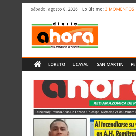
олимп казино
Saltar
sábado, agosto 8, 2026
Lo último:
3 MOMENTOS T
al
CONVOCAN A 
contenido
Diario
ELEGIRÁN LA 
DENUNCIAN IM
PRODUCCIÓN D
Ahora
Cadena
LORETO
UCAYALI
SAN MARTIN
P
Amazónica
de
Prensa
Noticias
del
Perú,
Mundo
,
Ucayali,
San