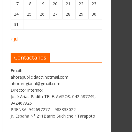
17
18
19
20
21
22
23
24
25
26
27
28
29
30
31
« Jul
Contactanos
Email:
ahorapublicidad@hotmail.com
ahoraregianal@gmail.com
Director interino:
José Arias Padilla TELF. AVISOS. 042 587749,
942467926
PRENSA: 942697277 – 988338022
Jr. España N° 211Barrio Suchiche • Tarapoto