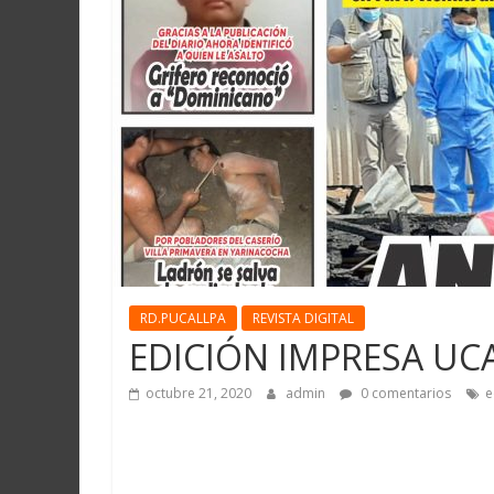
Martín
y
Loreto
RD.PUCALLPA
REVISTA DIGITAL
EDICIÓN IMPRESA UCA
octubre 21, 2020
admin
0 comentarios
e