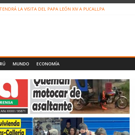
ENDRÁ LA VISITA DEL PAPA LEÓN XIV A PUCALLPA
CONCURSO DE MICRORELATOS BIBLIOTECUENTO 2026
NUEVA DIRECTIVA SUDUNU
PACTO DE ECONOMÍAS ILEGALES CONTRA PPII DE UCAYALI
E PETRÓLEO EN PERÚ SUPERÓ LOS 36 MIL BARRILES/DÍA EN JUL
ERÚ
MUNDO
ECONOMÍA