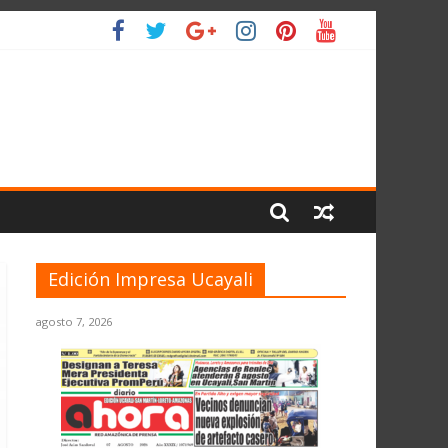
IO
Edición Impresa Ucayali
agosto 7, 2026