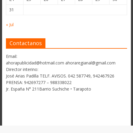
31
« Jul
Contactanos
Email:
ahorapublicidad@hotmail.com ahoraregianal@gmail.com
Director interino:
José Arias Padilla TELF. AVISOS. 042 587749, 942467926
PRENSA: 942697277 – 988338022
Jr. España N° 211Barrio Suchiche • Tarapoto