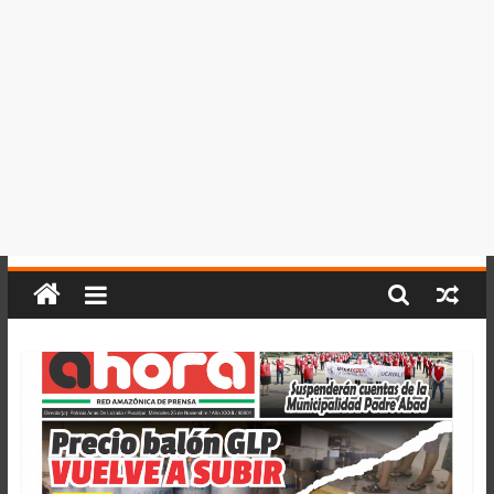
del
Perú,
Mundo
,
Ucayali,
San
Martín
y
Loreto