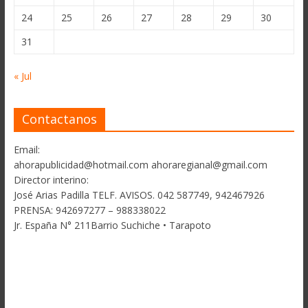
24
25
26
27
28
29
30
31
« Jul
Contactanos
Email:
ahorapublicidad@hotmail.com ahoraregianal@gmail.com
Director interino:
José Arias Padilla TELF. AVISOS. 042 587749, 942467926
PRENSA: 942697277 – 988338022
Jr. España N° 211Barrio Suchiche • Tarapoto