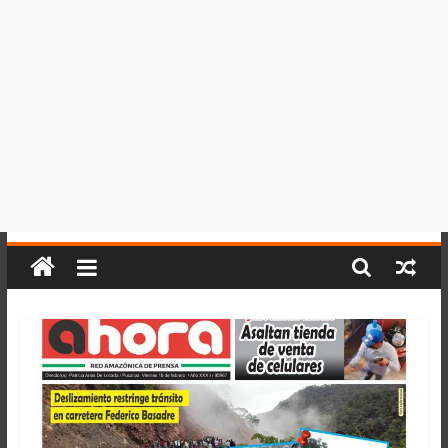
del
Perú,
Mundo
,
Ucayali,
San
Martín
y
Loreto