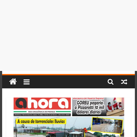
del
Perú,
Mundo
,
Ucayali,
San
Martín
y
Loreto