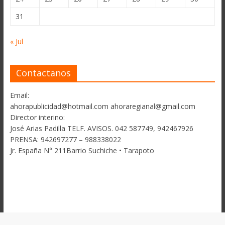
31
« Jul
Contactanos
Email:
ahorapublicidad@hotmail.com ahoraregianal@gmail.com
Director interino:
José Arias Padilla TELF. AVISOS. 042 587749, 942467926
PRENSA: 942697277 – 988338022
Jr. España N° 211Barrio Suchiche • Tarapoto