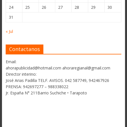
24
25
26
27
28
29
30
31
« Jul
Contactanos
Email:
ahorapublicidad@hotmail.com ahoraregianal@gmail.com
Director interino:
José Arias Padilla TELF. AVISOS. 042 587749, 942467926
PRENSA: 942697277 – 988338022
Jr. España N° 211Barrio Suchiche • Tarapoto