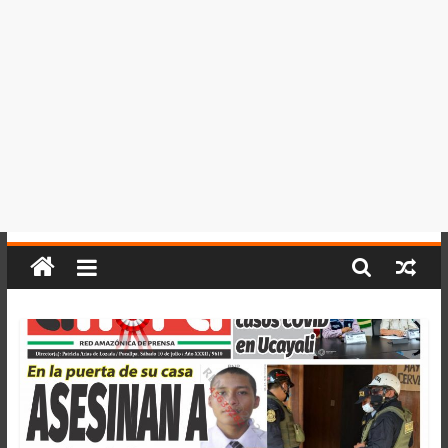
del
Perú,
Mundo
,
Ucayali,
San
Martín
y
Loreto