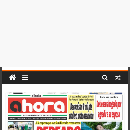
del
Perú,
Mundo
,
Ucayali,
San
Martín
y
Loreto