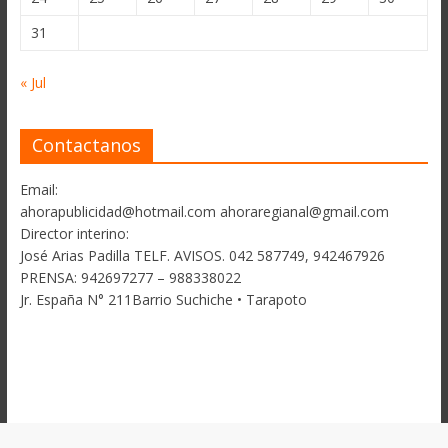
31
« Jul
Contactanos
Email:
ahorapublicidad@hotmail.com ahoraregianal@gmail.com
Director interino:
José Arias Padilla TELF. AVISOS. 042 587749, 942467926
PRENSA: 942697277 – 988338022
Jr. España N° 211Barrio Suchiche • Tarapoto