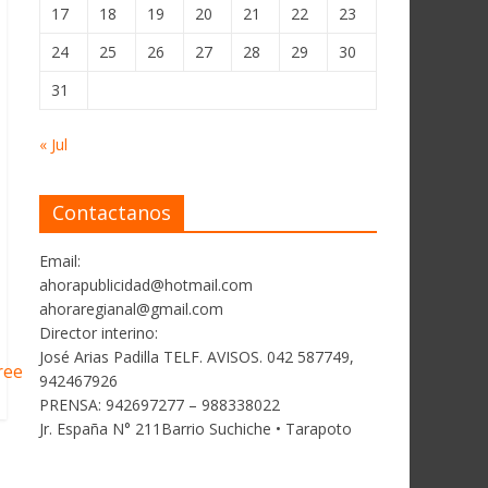
17
18
19
20
21
22
23
24
25
26
27
28
29
30
31
« Jul
Contactanos
Email:
ahorapublicidad@hotmail.com
ahoraregianal@gmail.com
Director interino:
José Arias Padilla TELF. AVISOS. 042 587749,
ree
942467926
PRENSA: 942697277 – 988338022
Jr. España N° 211Barrio Suchiche • Tarapoto