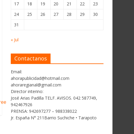
17
18
19
20
21
22
23
24
25
26
27
28
29
30
31
« Jul
Contactanos
Email:
ahorapublicidad@hotmail.com
ahoraregianal@gmail.com
Director interino:
José Arias Padilla TELF. AVISOS. 042 587749,
ree
942467926
PRENSA: 942697277 – 988338022
Jr. España N° 211Barrio Suchiche • Tarapoto