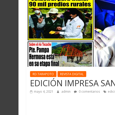
Martín
y
Loreto
RD.TARAPOTO
REVISTA DIGITAL
EDICIÓN IMPRESA SAN
mayo 4, 2021
admin
0 comentarios
edic