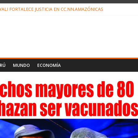
ALI FORTALECE JUSTICIA EN CC.NN.AMAZÓNICAS
LOJ INVISIBLE” BAJO TIERRA QUE CONTROLA TODA LA VIDA EN E
ALIAGA NO EXPLICA RENUNCIA DE LUIS RUBIO
ES EL ÚLTIMO DÍA PARA PAGOS DE RECIBOS
TAHUANIA IRREGULARIDADES EN COMPRA COMBUSTIBLE
ERÚ
MUNDO
ECONOMÍA