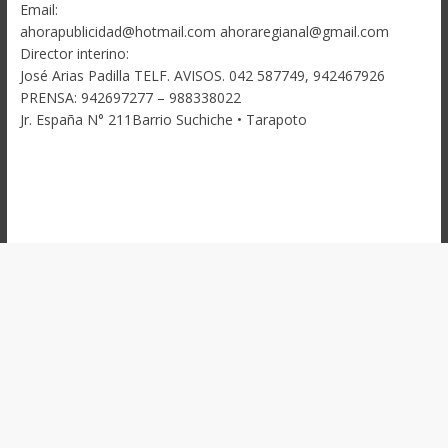
Email:
ahorapublicidad@hotmail.com ahoraregianal@gmail.com
Director interino:
José Arias Padilla TELF. AVISOS. 042 587749, 942467926
PRENSA: 942697277 – 988338022
Jr. España N° 211Barrio Suchiche • Tarapoto