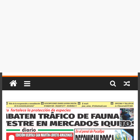
del
Perú,
Mundo
,
Ucayali,
San
Martín
y
Loreto