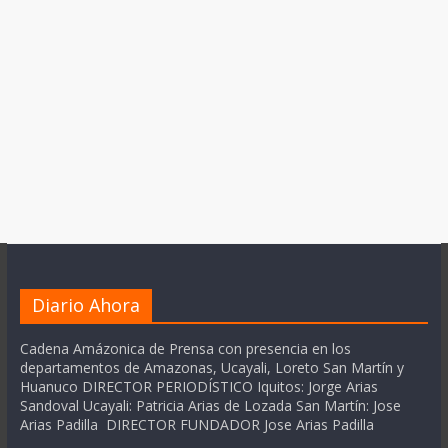
Diario Ahora
Cadena Amázonica de Prensa con presencia en los
departamentos de Amazonas, Ucayali, Loreto San Martín y
Huanuco DIRECTOR PERIODÍSTICO Iquitos: Jorge Arias
Sandoval Ucayali: Patricia Arias de Lozada San Martín: Jose
Arias Padilla DIRECTOR FUNDADOR Jose Arias Padilla