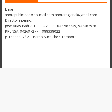
Email:
ahorapublicidad@hotmail.com ahoraregianal@gmail.com
Director interino:
José Arias Padilla TELF. AVISOS. 042 587749, 942467926
PRENSA: 942697277 – 988338022
Jr. España N° 211Barrio Suchiche • Tarapoto