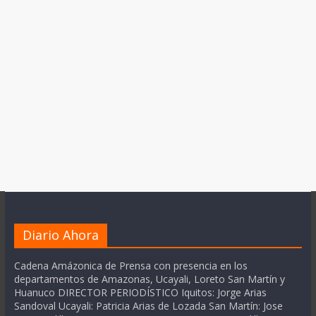
Diario Ahora
Cadena Amázonica de Prensa con presencia en los
departamentos de Amazonas, Ucayali, Loreto San Martín y
Huanuco DIRECTOR PERIODÍSTICO Iquitos: Jorge Arias
Sandoval Ucayali: Patricia Arias de Lozada San Martín: Jose