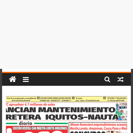
del
Perú,
Mundo
,
Ucayali,
San
Martín
y
Loreto