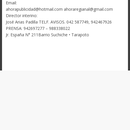
Email:
ahorapublicidad@hotmail.com ahoraregianal@gmail.com
Director interino:
José Arias Padilla TELF. AVISOS. 042 587749, 942467926
PRENSA: 942697277 – 988338022
Jr. España N° 211Barrio Suchiche • Tarapoto