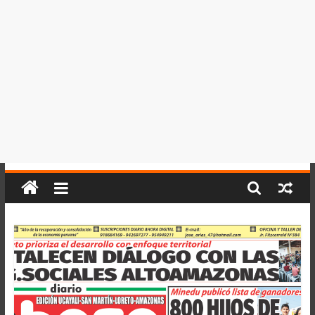
del
Perú,
Mundo
,
Ucayali,
San
Martín
y
Loreto