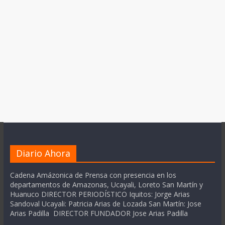
Diario Ahora
Cadena Amázonica de Prensa con presencia en los
departamentos de Amazonas, Ucayali, Loreto San Martín y
Huanuco DIRECTOR PERIODÍSTICO Iquitos: Jorge Arias
Sandoval Ucayali: Patricia Arias de Lozada San Martín: Jose
Arias Padilla DIRECTOR FUNDADOR Jose Arias Padilla