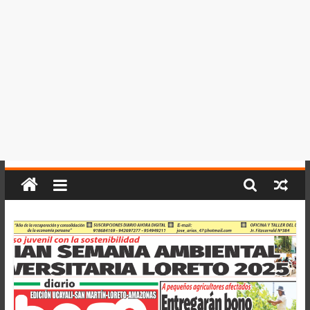
del
Perú,
Mundo
,
Ucayali,
San
Martín
y
Loreto