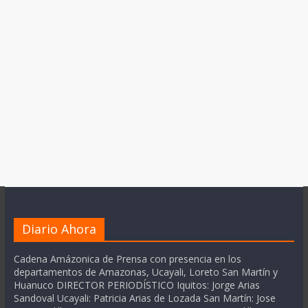
Diario Ahora
Cadena Amázonica de Prensa con presencia en los
departamentos de Amazonas, Ucayali, Loreto San Martín y
Huanuco DIRECTOR PERIODÍSTICO Iquitos: Jorge Arias
Sandoval Ucayali: Patricia Arias de Lozada San Martín: Jose