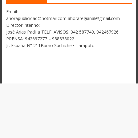
Email:
ahorapublicidad@hotmail.com ahoraregianal@gmail.com
Director interino:
José Arias Padilla TELF. AVISOS. 042 587749, 942467926
PRENSA: 942697277 – 988338022
Jr. España N° 211Barrio Suchiche • Tarapoto