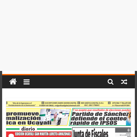
del
Perú,
Mundo
,
Ucayali,
San
Martín
y
Loreto