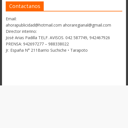
Contactanos
Email:
ahorapublicidad@hotmail.com ahoraregianal@gmail.com
Director interino:
José Arias Padilla TELF. AVISOS. 042 587749, 942467926
PRENSA: 942697277 – 988338022
Jr. España N° 211Barrio Suchiche • Tarapoto