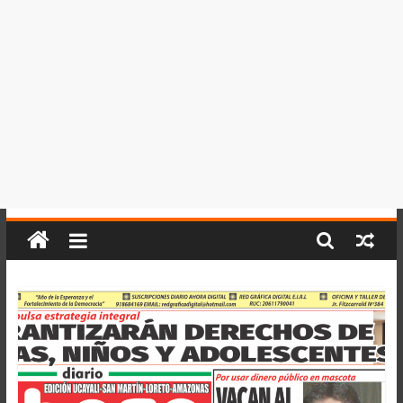
del
Perú,
Mundo
,
Ucayali,
San
Martín
y
Loreto