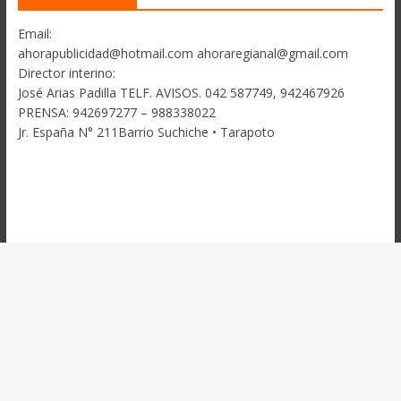
Email:
ahorapublicidad@hotmail.com ahoraregianal@gmail.com
Director interino:
José Arias Padilla TELF. AVISOS. 042 587749, 942467926
PRENSA: 942697277 – 988338022
Jr. España N° 211Barrio Suchiche • Tarapoto