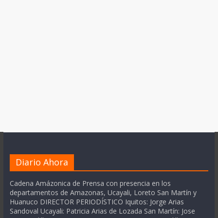
Diario Ahora
Cadena Amázonica de Prensa con presencia en los
departamentos de Amazonas, Ucayali, Loreto San Martín y
Huanuco DIRECTOR PERIODÍSTICO Iquitos: Jorge Arias
Sandoval Ucayali: Patricia Arias de Lozada San Martín: Jose