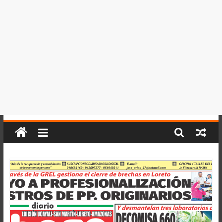
del
Perú,
Mundo
,
Ucayali,
San
Martín
y
Loreto