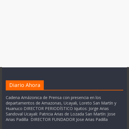
Diario Ahora
Cadena Amázonica de Prensa con presencia en los
departamentos de Amazonas, Ucayali, Loreto San Martín y
Huanuco DIRECTOR PERIODÍSTICO Iquitos: Jorge Arias
Sandoval Ucayali: Patricia Arias de Lozada San Martín: Jose
Arias Padilla DIRECTOR FUNDADOR Jose Arias Padilla