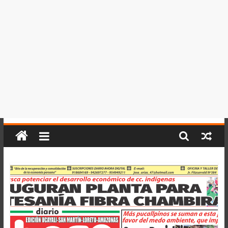
del
Perú,
Mundo
,
Ucayali,
San
Martín
y
Loreto