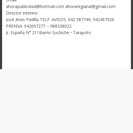
ahorapublicidad@hotmail.com ahoraregianal@gmail.com
Director interino:
José Arias Padilla TELF. AVISOS. 042 587749, 942467926
PRENSA: 942697277 – 988338022
Jr. España N° 211Barrio Suchiche • Tarapoto