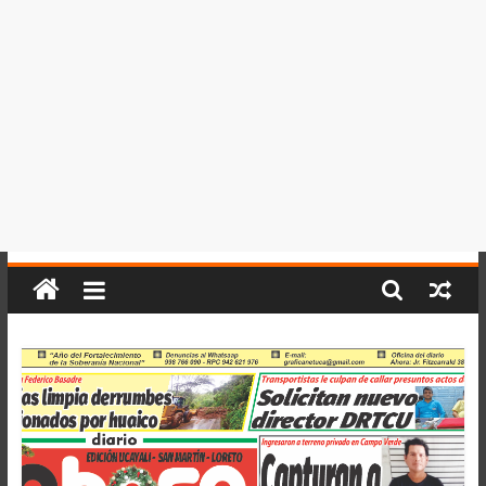
del
Perú,
Mundo
,
Ucayali,
San
Martín
y
Loreto