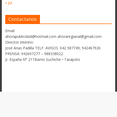
« Jul
Contactanos
Email:
ahorapublicidad@hotmail.com ahoraregianal@gmail.com
Director interino:
José Arias Padilla TELF. AVISOS. 042 587749, 942467926
PRENSA: 942697277 – 988338022
Jr. España N° 211Barrio Suchiche • Tarapoto